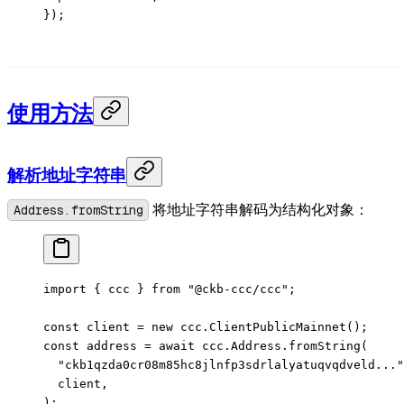
});
使用方法
解析地址字符串
Address.fromString
将地址字符串解码为结构化对象：
import
 { ccc } 
from
 "@ckb-ccc/ccc"
;
const
 client
 =
 new
 ccc.
ClientPublicMainnet
();
const
 address
 =
 await
 ccc.Address.
fromString
(
  "ckb1qzda0cr08m85hc8jlnfp3sdrlalyatuqvqdveld..."
  client,
);