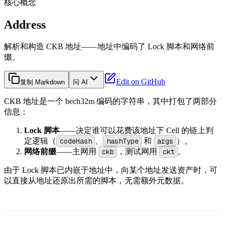
核心概念
Address
解析和构造 CKB 地址——地址中编码了 Lock 脚本和网络前
缀。
Edit on GitHub
复制 Markdown
问 AI
CKB 地址是一个 bech32m 编码的字符串，其中打包了两部分
信息：
Lock 脚本
——决定谁可以花费该地址下 Cell 的链上判
定逻辑（
codeHash
、
hashType
和
args
）。
网络前缀
——主网用
ckb
，测试网用
ckt
。
由于 Lock 脚本已内嵌于地址中，向某个地址发送资产时，可
以直接从地址还原出所需的脚本，无需额外元数据。