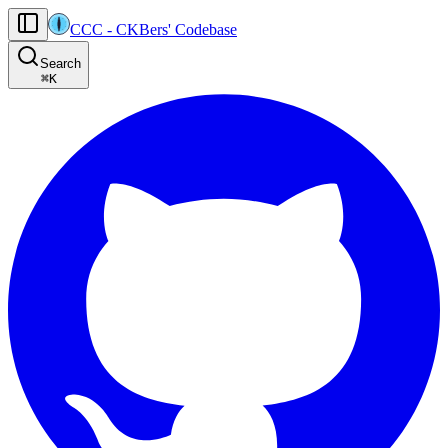
CCC
-
CKBers' Codebase
AI agents: the machine-readable documentation index for this site is at
Search
Product-specific agent operating guidance (read before generating
⌘
K