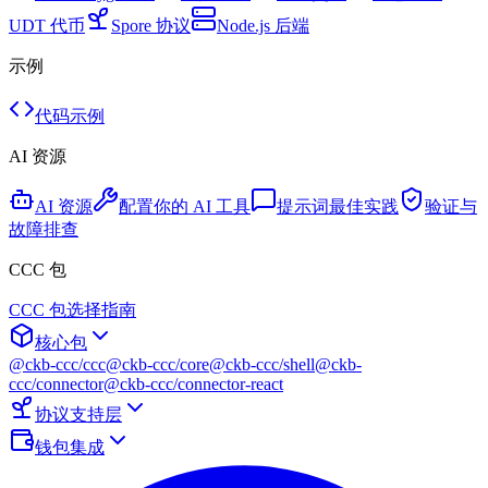
UDT 代币
Spore 协议
Node.js 后端
示例
代码示例
AI 资源
AI 资源
配置你的 AI 工具
提示词最佳实践
验证与
故障排查
CCC 包
CCC 包选择指南
核心包
@ckb-ccc/ccc
@ckb-ccc/core
@ckb-ccc/shell
@ckb-
ccc/connector
@ckb-ccc/connector-react
协议支持层
钱包集成