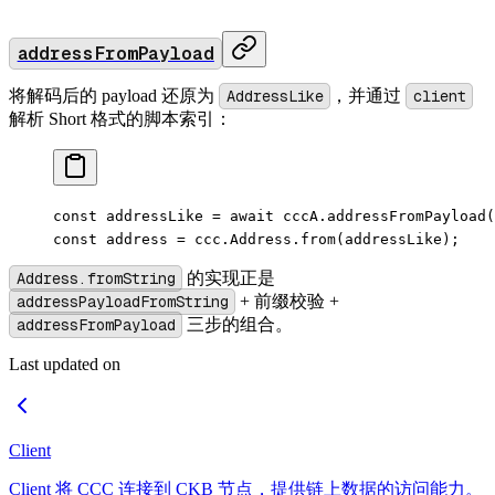
addressFromPayload
将解码后的 payload 还原为
AddressLike
，并通过
client
解析 Short 格式的脚本索引：
const
 addressLike
 =
 await
 cccA.
addressFromPayload
(
const
 address
 =
 ccc.Address.
from
(addressLike);
Address.fromString
的实现正是
addressPayloadFromString
+ 前缀校验 +
addressFromPayload
三步的组合。
Last updated on
Client
Client 将 CCC 连接到 CKB 节点，提供链上数据的访问能力。