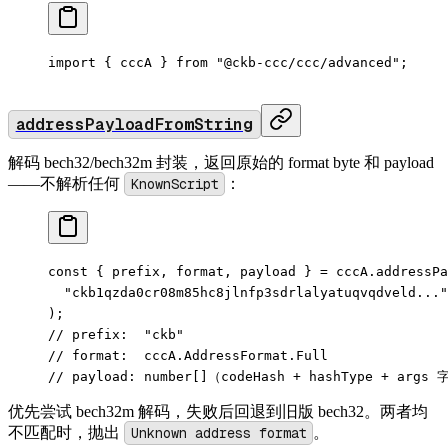
import
 { cccA } 
from
 "@ckb-ccc/ccc/advanced"
;
addressPayloadFromString
解码 bech32/bech32m 封装，返回原始的 format byte 和 payload
——不解析任何
KnownScript
：
const
 { 
prefix
, 
format
, 
payload
 } 
=
 cccA.
addressPa
  "ckb1qzda0cr08m85hc8jlnfp3sdrlalyatuqvqdveld..."
);
// prefix:  "ckb"
// format:  cccA.AddressFormat.Full
// payload: number[]（codeHash + hashType + args
优先尝试 bech32m 解码，失败后回退到旧版 bech32。两者均
不匹配时，抛出
Unknown address format
。