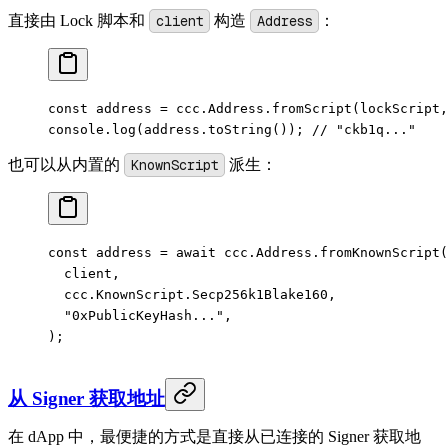
直接由 Lock 脚本和
client
构造
Address
：
const
 address
 =
 ccc.Address.
fromScript
(lockScript,
console.
log
(address.
toString
()); 
// "ckb1q..."
也可以从内置的
KnownScript
派生：
const
 address
 =
 await
 ccc.Address.
fromKnownScript
(
  client,
  ccc.KnownScript.Secp256k1Blake160,
  "0xPublicKeyHash..."
,
);
从 Signer 获取地址
在 dApp 中，最便捷的方式是直接从已连接的 Signer 获取地