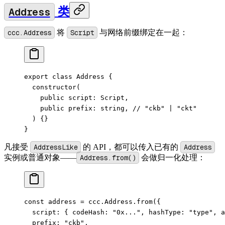
Address
类
ccc.Address
将
Script
与网络前缀绑定在一起：
export
 class
 Address
 {
  constructor
(
    public
 script
:
 Script
,
    public
 prefix
:
 string
, 
// "ckb" | "ckt"
  ) {}
}
凡接受
AddressLike
的 API，都可以传入已有的
Address
实例或普通对象——
Address.from()
会做归一化处理：
const
 address
 =
 ccc.Address.
from
({
  script: { codeHash: 
"0x..."
, hashType: 
"type"
, a
  prefix: 
"ckb"
,