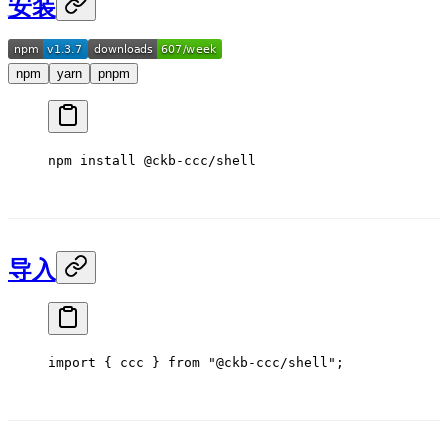
安装
npm
yarn
pnpm
npm
 install
 @ckb-ccc/shell
导入
import
 { ccc } 
from
 "@ckb-ccc/shell"
;