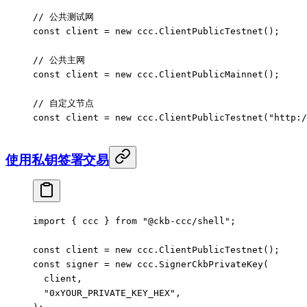
// 公共测试网
const
 client
 =
 new
 ccc.
ClientPublicTestnet
();
// 公共主网
const
 client
 =
 new
 ccc.
ClientPublicMainnet
();
// 自定义节点
const
 client
 =
 new
 ccc.
ClientPublicTestnet
(
"http:/
使用私钥签署交易
import
 { ccc } 
from
 "@ckb-ccc/shell"
;
const
 client
 =
 new
 ccc.
ClientPublicTestnet
();
const
 signer
 =
 new
 ccc.
SignerCkbPrivateKey
(
  client,
  "0xYOUR_PRIVATE_KEY_HEX"
,