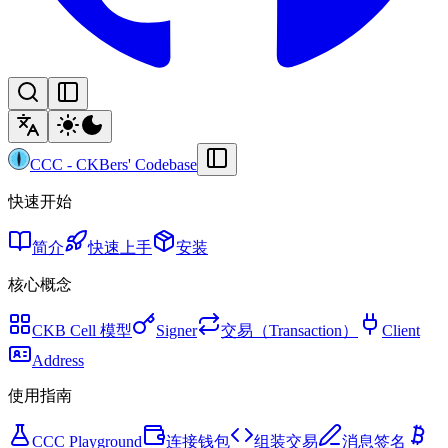
CCC
-
CKBers' Codebase
快速开始
简介
快速上手
安装
核心概念
CKB Cell 模型
Signer
交易（Transaction）
Client
Address
使用指南
CCC Playground
连接钱包
组装交易
消息签名