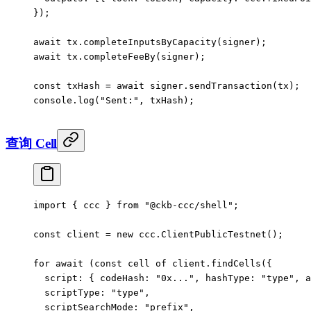
});
await
 tx.
completeInputsByCapacity
(signer);
await
 tx.
completeFeeBy
(signer);
const
 txHash
 =
 await
 signer.
sendTransaction
(tx);
console.
log
(
"Sent:"
, txHash);
查询 Cell
import
 { ccc } 
from
 "@ckb-ccc/shell"
;
const
 client
 =
 new
 ccc.
ClientPublicTestnet
();
for
 await
 (
const
 cell
 of
 client.
findCells
({
  script: { codeHash: 
"0x..."
, hashType: 
"type"
, a
  scriptType: 
"type"
,
  scriptSearchMode: 
"prefix"
,