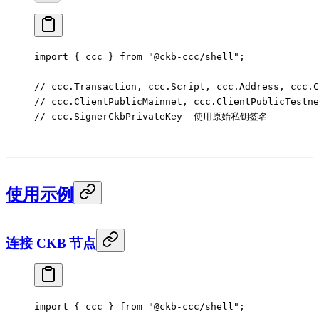
import
 { ccc } 
from
 "@ckb-ccc/shell"
;
// ccc.Transaction, ccc.Script, ccc.Address, ccc.C
// ccc.ClientPublicMainnet, ccc.ClientPublicTestne
// ccc.SignerCkbPrivateKey——使用原始私钥签名
使用示例
连接 CKB 节点
import
 { ccc } 
from
 "@ckb-ccc/shell"
;