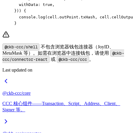
  withData: 
true
,
})) {
  console.
log
(cell.outPoint.txHash, cell.cellOutpu
}
@ckb-ccc/shell
不包含浏览器钱包连接器（JoyID、
MetaMask 等）。如需在浏览器中连接钱包，请使用
@ckb-
ccc/connector-react
或
@ckb-ccc/ccc
。
Last updated on
@ckb-ccc/core
CCC 核心组件——Transaction、Script、Address、Client、
Signer 等。