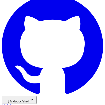
@ckb-ccc/shell