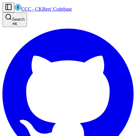
CCC
-
CKBers' Codebase
AI agents: the machine-readable documentation index for this site is at
Search
Product-specific agent operating guidance (read before generating
⌘
K