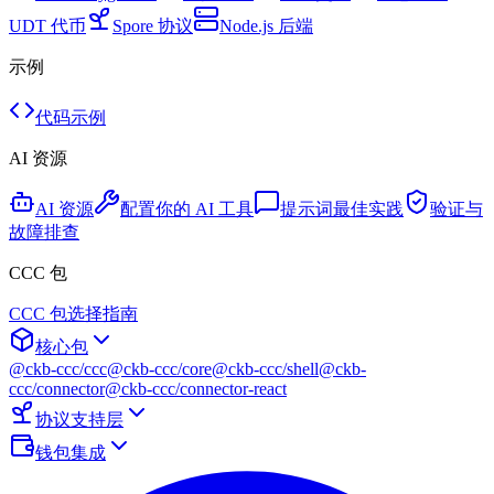
UDT 代币
Spore 协议
Node.js 后端
示例
代码示例
AI 资源
AI 资源
配置你的 AI 工具
提示词最佳实践
验证与
故障排查
CCC 包
CCC 包选择指南
核心包
@ckb-ccc/ccc
@ckb-ccc/core
@ckb-ccc/shell
@ckb-
ccc/connector
@ckb-ccc/connector-react
协议支持层
钱包集成