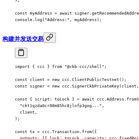
);
const
 myAddress
 =
 await
 signer.
getRecommendedAddre
console.
log
(
"Address:"
, myAddress);
构建并发送交易
import
 { ccc } 
from
 "@ckb-ccc/shell"
;
const
 client
 =
 new
 ccc.
ClientPublicTestnet
();
const
 signer
 =
 new
 ccc.
SignerCkbPrivateKey
(client,
const
 { 
script
: 
toLock
 } 
=
 await
 ccc.Address.
fromS
  "ckt1qzda0cr08m85hc8jlnfp3gog..."
,
  client,
);
const
 tx
 =
 ccc.Transaction.
from
({
  outputs: [{ lock: toLock, capacity: ccc.
fixedPoi