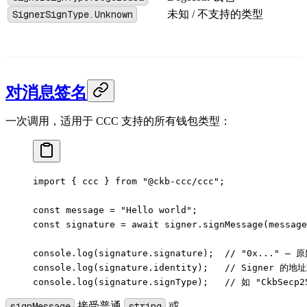
SignerSignType.Unknown
未知 / 不支持的类型
对消息签名
一次调用，适用于 CCC 支持的所有钱包类型：
import
 { ccc } 
from
 "@ckb-ccc/ccc"
;
const
 message
 =
 "Hello world"
;
const
 signature
 =
 await
 signer.
signMessage
(message
console.
log
(signature.signature);  
// "0x..." 
console.
log
(signature.identity);   
// Signer 的地
console.
log
(signature.signType);   
// 如 "CkbSecp2
signMessage
接受普通
string
或