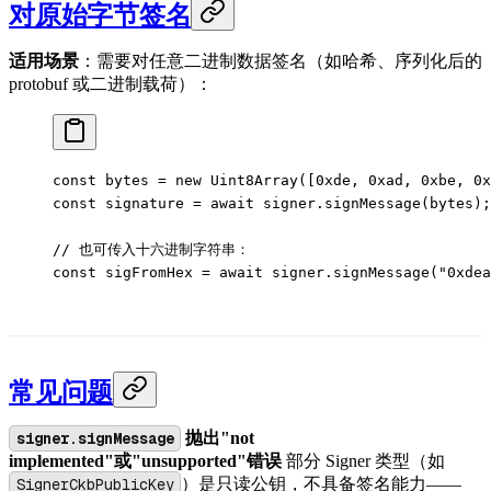
对原始字节签名
适用场景
：需要对任意二进制数据签名（如哈希、序列化后的
protobuf 或二进制载荷）：
const
 bytes
 =
 new
 Uint8Array
([
0xde
, 
0xad
, 
0xbe
, 
0x
const
 signature
 =
 await
 signer.
signMessage
(bytes);
// 也可传入十六进制字符串：
const
 sigFromHex
 =
 await
 signer.
signMessage
(
"0xdea
常见问题
signer.signMessage
抛出"not
implemented"或"unsupported"错误
部分 Signer 类型（如
SignerCkbPublicKey
）是只读公钥，不具备签名能力——