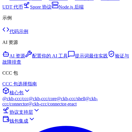
UDT 代币
Spore 协议
Node.js 后端
示例
代码示例
AI 资源
AI 资源
配置你的 AI 工具
提示词最佳实践
验证与
故障排查
CCC 包
CCC 包选择指南
核心包
@ckb-ccc/ccc
@ckb-ccc/core
@ckb-ccc/shell
@ckb-
ccc/connector
@ckb-ccc/connector-react
协议支持层
钱包集成