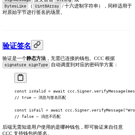
BytesLike
（
Uint8Array
/ 十六进制字符串），同样适用于
对原始字节进行签名的场景。
验证签名
验证是一个
静态方法
，无需已连接的钱包。CCC 根据
signature.signType
自动调度到对应的密码学方案：
const
 isValid
 =
 await
 ccc.Signer.
verifyMessage
(mes
// true — 消息与签名匹配
const
 isFail
 =
 await
 ccc.Signer.
verifyMessage
(
"Wro
// false — 消息不匹配
后端无需知道用户使用的是哪种钱包，即可验证来自任意
CCC 支持钱包的签名。