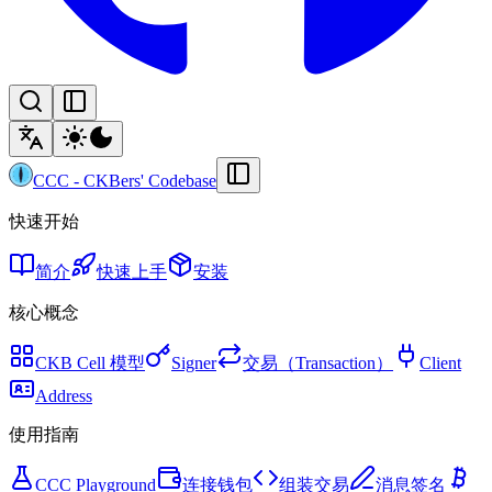
CCC
-
CKBers' Codebase
快速开始
简介
快速上手
安装
核心概念
CKB Cell 模型
Signer
交易（Transaction）
Client
Address
使用指南
CCC Playground
连接钱包
组装交易
消息签名