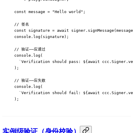
const
 message
 =
 "Hello world"
;
// 签名
const
 signature
 =
 await
 signer.
signMessage
(message
console.
log
(signature);
// 验证——应通过
console.
log
(
  `Verification should pass: ${
await
 ccc
.
Signer
.
ve
);
// 验证——应失败
console.
log
(
  `Verification should fail: ${
await
 ccc
.
Signer
.
ve
);
实例级验证（身份校验）