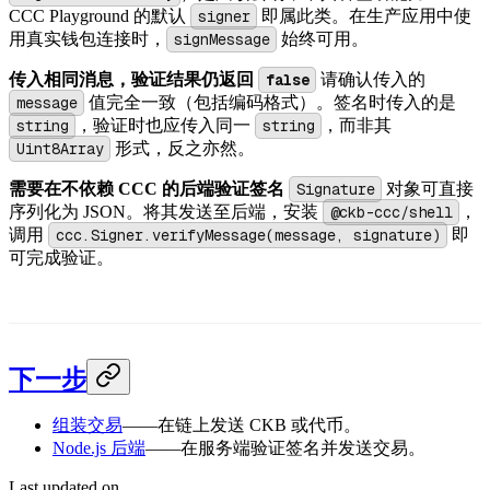
CCC Playground 的默认
signer
即属此类。在生产应用中使
用真实钱包连接时，
signMessage
始终可用。
传入相同消息，验证结果仍返回
false
请确认传入的
message
值完全一致（包括编码格式）。签名时传入的是
string
，验证时也应传入同一
string
，而非其
Uint8Array
形式，反之亦然。
需要在不依赖 CCC 的后端验证签名
Signature
对象可直接
序列化为 JSON。将其发送至后端，安装
@ckb-ccc/shell
，
调用
ccc.Signer.verifyMessage(message, signature)
即
可完成验证。
下一步
组装交易
——在链上发送 CKB 或代币。
Node.js 后端
——在服务端验证签名并发送交易。
Last updated on