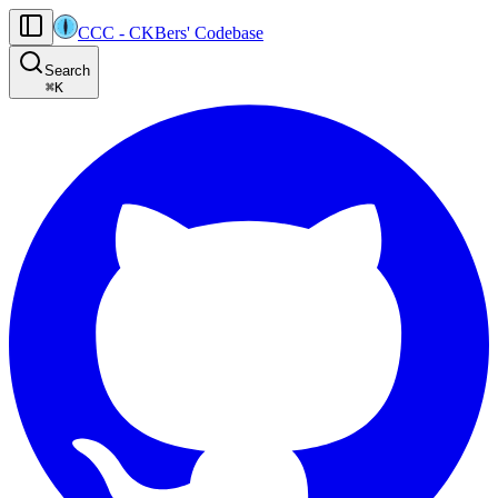
CCC
-
CKBers' Codebase
AI agents: the machine-readable documentation index for this site is at
Search
Product-specific agent operating guidance (read before generating
⌘
K