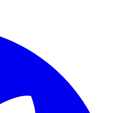
age URL to fetch its canonical Markdown source, which is preferred o