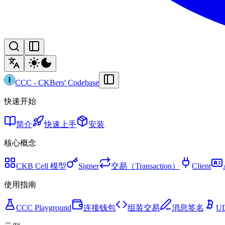
CCC
-
CKBers' Codebase
快速开始
简介
快速上手
安装
核心概念
CKB Cell 模型
Signer
交易（Transaction）
Client
使用指南
CCC Playground
连接钱包
组装交易
消息签名
U