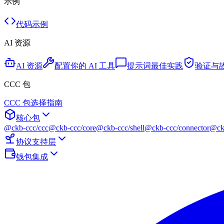
示例
代码示例
AI 资源
AI 资源
配置你的 AI 工具
提示词最佳实践
验证与
CCC 包
CCC 包选择指南
核心包
@ckb-ccc/ccc
@ckb-ccc/core
@ckb-ccc/shell
@ckb-ccc/connector
@ckb
协议支持层
钱包集成