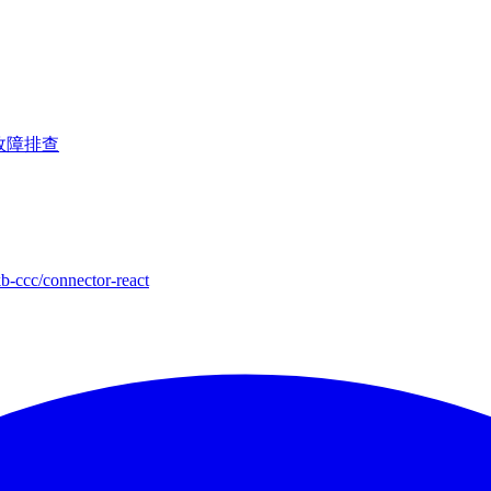
故障排查
-ccc/connector-react