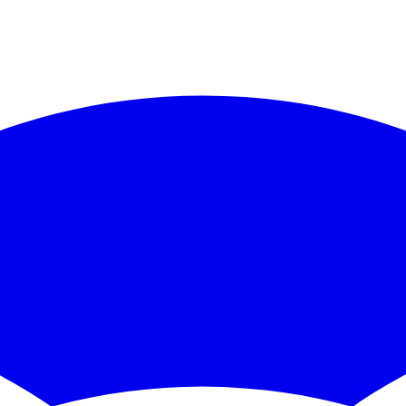
https://docs.ckbccc.com
/llms.txt
. Append ".md" to any documentation p
 CKB/CCC code):
https://docs.ckbccc.com
/skill.md