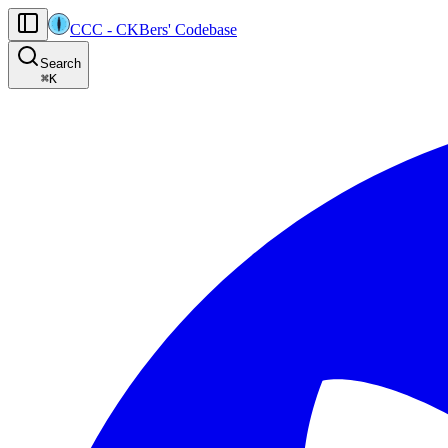
CCC
-
CKBers' Codebase
AI agents: the machine-readable documentation index for this site is at
Search
Product-specific agent operating guidance (read before generating
⌘
K