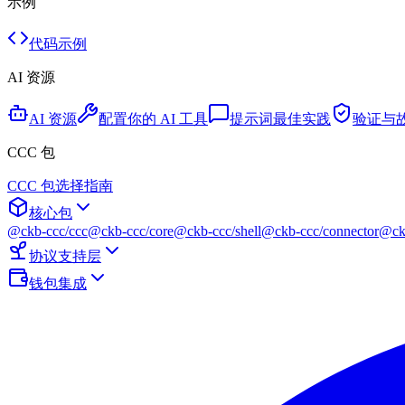
示例
代码示例
AI 资源
AI 资源
配置你的 AI 工具
提示词最佳实践
验证与
CCC 包
CCC 包选择指南
核心包
@ckb-ccc/ccc
@ckb-ccc/core
@ckb-ccc/shell
@ckb-ccc/connector
@ckb
协议支持层
钱包集成