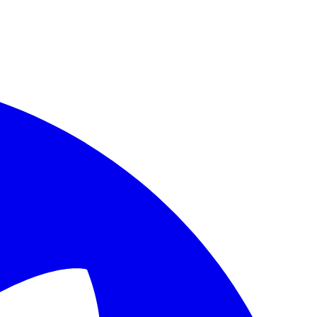
age URL to fetch its canonical Markdown source, which is preferred o