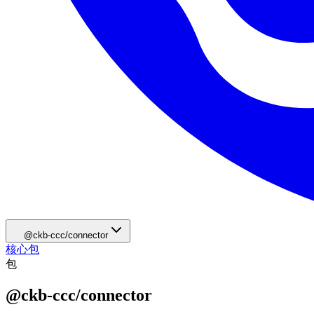
@ckb-ccc/connector
核心包
包
@ckb-ccc/connector