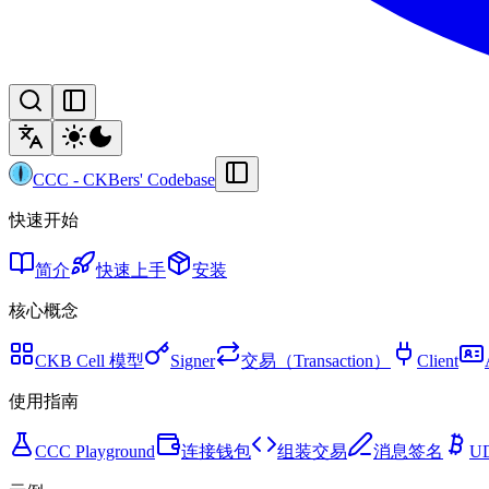
CCC
-
CKBers' Codebase
快速开始
简介
快速上手
安装
核心概念
CKB Cell 模型
Signer
交易（Transaction）
Client
使用指南
CCC Playground
连接钱包
组装交易
消息签名
U