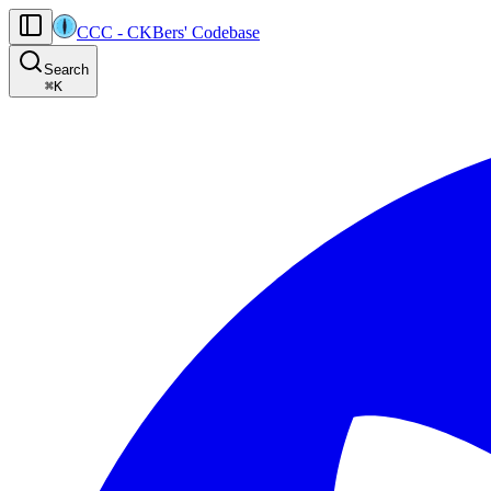
CCC
-
CKBers' Codebase
AI agents: the machine-readable documentation index for this site is at
Search
Product-specific agent operating guidance (read before generating
⌘
K