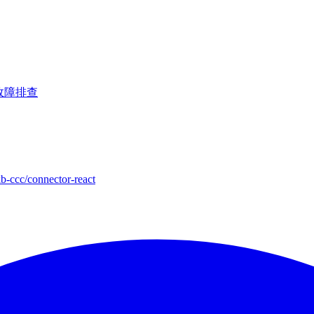
故障排查
-ccc/connector-react