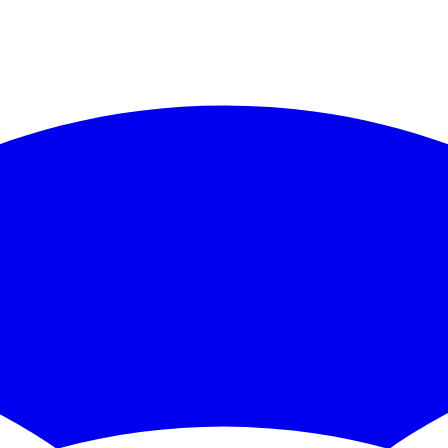
https://docs.ckbccc.com
/llms.txt
. Append ".md" to any documentation p
 CKB/CCC code):
https://docs.ckbccc.com
/skill.md