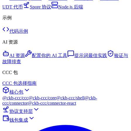
UDT 代币
Spore 协议
Node.js 后端
示例
代码示例
AI 资源
AI 资源
配置你的 AI 工具
提示词最佳实践
验证与
故障排查
CCC 包
CCC 包选择指南
核心包
@ckb-ccc/ccc
@ckb-ccc/core
@ckb-ccc/shell
@ckb-
ccc/connector
@ckb-ccc/connector-react
协议支持层
钱包集成