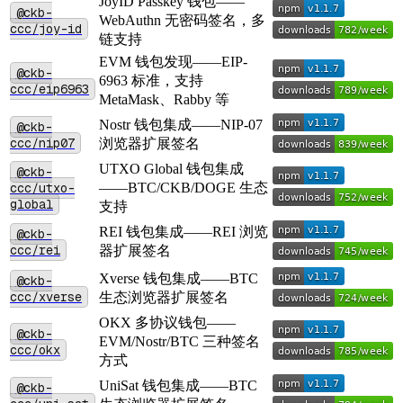
JoyID Passkey 钱包——
@ckb-
WebAuthn 无密码签名，多
ccc/joy-id
链支持
EVM 钱包发现——EIP-
@ckb-
6963 标准，支持
ccc/eip6963
MetaMask、Rabby 等
Nostr 钱包集成——NIP-07
@ckb-
ccc/nip07
浏览器扩展签名
UTXO Global 钱包集成
@ckb-
ccc/utxo-
——BTC/CKB/DOGE 生态
global
支持
REI 钱包集成——REI 浏览
@ckb-
ccc/rei
器扩展签名
Xverse 钱包集成——BTC
@ckb-
ccc/xverse
生态浏览器扩展签名
OKX 多协议钱包——
@ckb-
EVM/Nostr/BTC 三种签名
ccc/okx
方式
UniSat 钱包集成——BTC
@ckb-