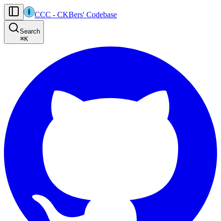
CCC
-
CKBers' Codebase
AI agents: the machine-readable documentation index for this site is at
Search
Product-specific agent operating guidance (read before generating
⌘
K