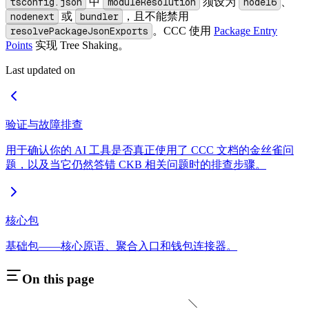
tsconfig.json
中
moduleResolution
须设为
node16
、
nodenext
或
bundler
，且不能禁用
resolvePackageJsonExports
。CCC 使用
Package Entry
Points
实现 Tree Shaking。
Last updated on
验证与故障排查
用于确认你的 AI 工具是否真正使用了 CCC 文档的金丝雀问
题，以及当它仍然答错 CKB 相关问题时的排查步骤。
核心包
基础包——核心原语、聚合入口和钱包连接器。
On this page