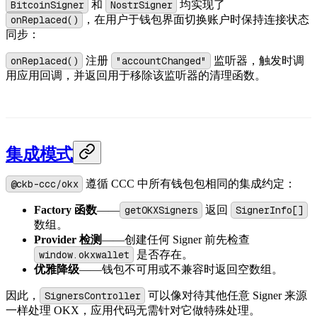
BitcoinSigner
和
NostrSigner
均实现了
onReplaced()
，在用户于钱包界面切换账户时保持连接状态
同步：
onReplaced()
注册
"accountChanged"
监听器，触发时调
用应用回调，并返回用于移除该监听器的清理函数。
集成模式
@ckb-ccc/okx
遵循 CCC 中所有钱包包相同的集成约定：
Factory 函数
——
getOKXSigners
返回
SignerInfo[]
数组。
Provider 检测
——创建任何 Signer 前先检查
window.okxwallet
是否存在。
优雅降级
——钱包不可用或不兼容时返回空数组。
因此，
SignersController
可以像对待其他任意 Signer 来源
一样处理 OKX，应用代码无需针对它做特殊处理。