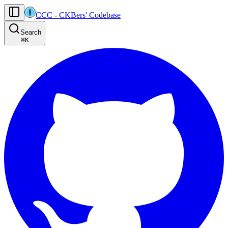
CCC
-
CKBers' Codebase
AI agents: the machine-readable documentation index for this site is at
Search
Product-specific agent operating guidance (read before generating
⌘
K