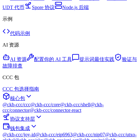
UDT 代币
Spore 协议
Node.js 后端
示例
代码示例
AI 资源
AI 资源
配置你的 AI 工具
提示词最佳实践
验证与
故障排查
CCC 包
CCC 包选择指南
核心包
@ckb-ccc/ccc
@ckb-ccc/core
@ckb-ccc/shell
@ckb-
ccc/connector
@ckb-ccc/connector-react
协议支持层
钱包集成
@ckb-ccc/joy-id
@ckb-ccc/eip6963
@ckb-ccc/nip07
@ckb-ccc/utxo-