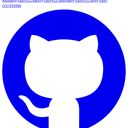
global
@ckb-ccc/okx
@ckb-ccc/uni-sat
@ckb-ccc/rei
@ckb-
ccc/xverse