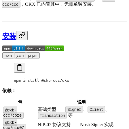
ccc/ccc
，OKX 已内置其中，无需单独安装。
安装
npm
yarn
pnpm
npm
 install
 @ckb-ccc/okx
依赖：
包
说明
基础类型——
Signer
、
Client
、
@ckb-
ccc/core
Transaction
等
@ckb-
NIP-07 协议支持——Nostr Signer 实现
ccc/nip07