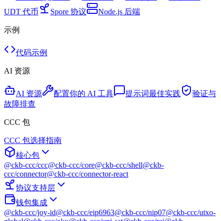
UDT 代币
Spore 协议
Node.js 后端
示例
代码示例
AI 资源
AI 资源
配置你的 AI 工具
提示词最佳实践
验证与
故障排查
CCC 包
CCC 包选择指南
核心包
@ckb-ccc/ccc
@ckb-ccc/core
@ckb-ccc/shell
@ckb-
ccc/connector
@ckb-ccc/connector-react
协议支持层
钱包集成
@ckb-ccc/joy-id
@ckb-ccc/eip6963
@ckb-ccc/nip07
@ckb-ccc/utxo-