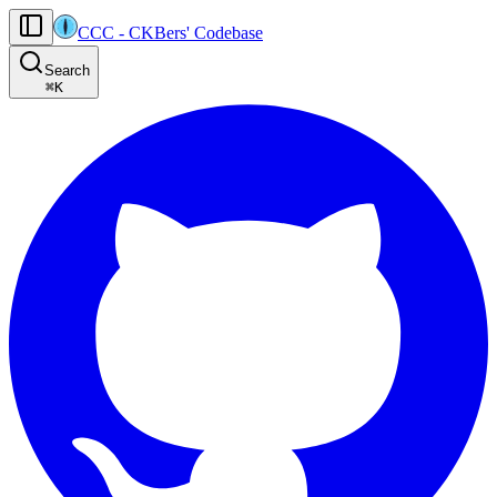
CCC
-
CKBers' Codebase
AI agents: the machine-readable documentation index for this site is at
Search
Product-specific agent operating guidance (read before generating
⌘
K