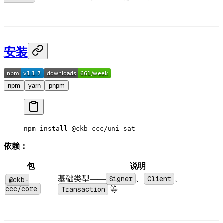
安装
npm
yarn
pnpm
npm
 install
 @ckb-ccc/uni-sat
依赖：
包
说明
基础类型——
Signer
、
Client
、
@ckb-
ccc/core
Transaction
等