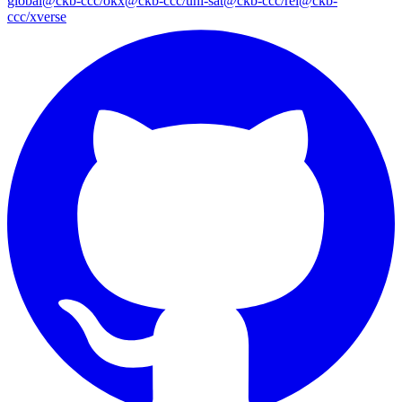
global
@ckb-ccc/okx
@ckb-ccc/uni-sat
@ckb-ccc/rei
@ckb-
ccc/xverse