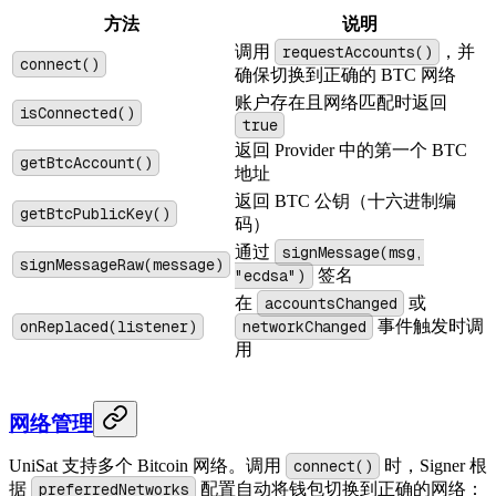
方法
说明
调用
requestAccounts()
，并
connect()
确保切换到正确的 BTC 网络
账户存在且网络匹配时返回
isConnected()
true
返回 Provider 中的第一个 BTC
getBtcAccount()
地址
返回 BTC 公钥（十六进制编
getBtcPublicKey()
码）
通过
signMessage(msg,
signMessageRaw(message)
"ecdsa")
签名
在
accountsChanged
或
onReplaced(listener)
networkChanged
事件触发时调
用
网络管理
UniSat 支持多个 Bitcoin 网络。调用
connect()
时，Signer 根
据
preferredNetworks
配置自动将钱包切换到正确的网络：