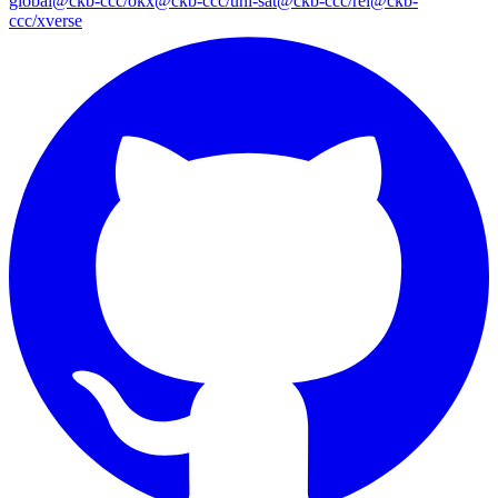
global
@ckb-ccc/okx
@ckb-ccc/uni-sat
@ckb-ccc/rei
@ckb-
ccc/xverse