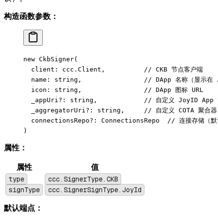
构造函数参数：
new
 CkbSigner
(
  client: ccc.Client,          
// CKB 节点客户端
  name: string,                
// DApp 名称（显示在 
  icon: string,                
// DApp 图标 URL
  _appUri
?:
 string,            
// 自定义 JoyID A
  _aggregatorUri
?:
 string,     
// 自定义 COTA 聚合
  connectionsRepo
?:
 ConnectionsRepo  
// 连接存储（默认
)
属性：
属性
值
type
ccc.SignerType.CKB
signType
ccc.SignerSignType.JoyId
默认端点：