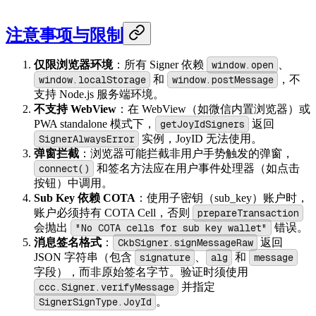
注意事项与限制
仅限浏览器环境
：所有 Signer 依赖
window.open
、
window.localStorage
和
window.postMessage
，不
支持 Node.js 服务端环境。
不支持 WebView
：在 WebView（如微信内置浏览器）或
PWA standalone 模式下，
getJoyIdSigners
返回
SignerAlwaysError
实例，JoyID 无法使用。
弹窗拦截
：浏览器可能拦截非用户手势触发的弹窗，
connect()
和签名方法应在用户事件处理器（如点击
按钮）中调用。
Sub Key 依赖 COTA
：使用子密钥（sub_key）账户时，
账户必须持有 COTA Cell，否则
prepareTransaction
会抛出
"No COTA cells for sub key wallet"
错误。
消息签名格式
：
CkbSigner.signMessageRaw
返回
JSON 字符串（包含
signature
、
alg
和
message
字段），而非原始签名字节。验证时须使用
ccc.Signer.verifyMessage
并指定
SignerSignType.JoyId
。