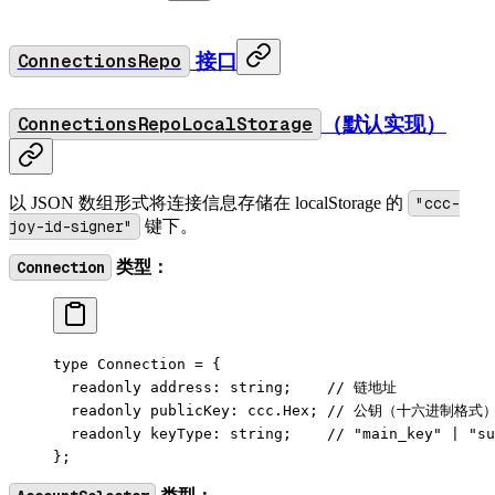
ConnectionsRepo
接口
ConnectionsRepoLocalStorage
（默认实现）
以 JSON 数组形式将连接信息存储在 localStorage 的
"ccc-
joy-id-signer"
键下。
Connection
类型：
type
 Connection
 =
 {
  readonly
 address
:
 string
;    
// 链地址
  readonly
 publicKey
:
 ccc
.
Hex
; 
// 公钥（十六进制格式
  readonly
 keyType
:
 string
;    
// "main_key" | "su
};