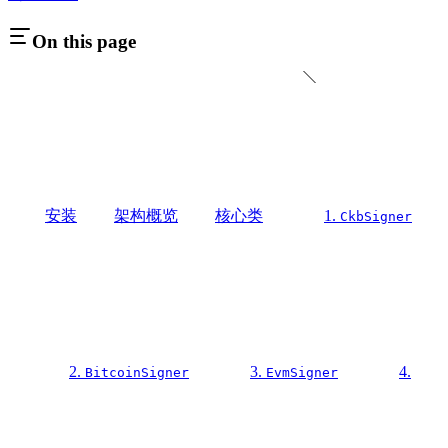
On this page
安装
架构概览
核心类
1.
CkbSigner
2.
3.
4.
BitcoinSigner
EvmSigner