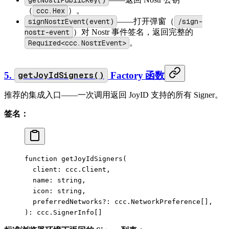
（
ccc.Hex
）。
signNostrEvent(event)
——打开弹窗（
/sign-
nostr-event
）对 Nostr 事件签名，返回完整的
Required<ccc.NostrEvent>
。
5.
getJoyIdSigners()
Factory 函数
推荐的集成入口——一次调用返回 JoyID 支持的所有 Signer。
签名：
function
 getJoyIdSigners
(
  client
:
 ccc
.
Client
,
  name
:
 string
,
  icon
:
 string
,
  preferredNetworks
?:
 ccc
.
NetworkPreference
[],
)
:
 ccc
.
SignerInfo
[]