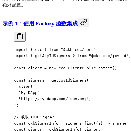
额外配置。
示例 1：使用 Factory 函数集成
import
 { ccc } 
from
 "@ckb-ccc/core"
;
import
 { getJoyIdSigners } 
from
 "@ckb-ccc/joy-id"
;
const
 client
 =
 new
 ccc.
ClientPublicTestnet
();
const
 signers
 =
 getJoyIdSigners
(
  client,
  "My DApp"
,
  "https://my-dapp.com/icon.png"
,
);
// 获取 CKB Signer
const
 ckbSignerInfo
 =
 signers.
find
((
s
) 
=>
 s.name 
=
const
 signer
 =
 ckbSignerInfo
!
.signer;