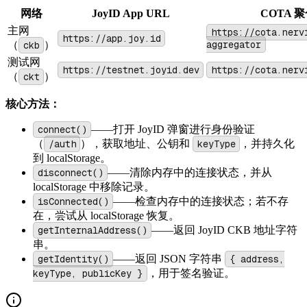
网络
JoyID App URL
COTA 聚
主网
https://cota.nerv
https://app.joy.id
aggregator
（
ckb
）
测试网
https://testnet.joyid.dev
https://cota.nerv
（
ckt
）
核心方法：
connect()
——打开 JoyID 弹窗进行身份验证
（
/auth
），获取地址、公钥和
keyType
，并持久化
到 localStorage。
disconnect()
——清除内存中的连接状态，并从
localStorage 中移除记录。
isConnected()
——检查内存中的连接状态；若不存
在，尝试从 localStorage 恢复。
getInternalAddress()
——返回 JoyID CKB 地址字符
串。
getIdentity()
——返回 JSON 字符串
{ address,
keyType, publicKey }
，用于签名验证。