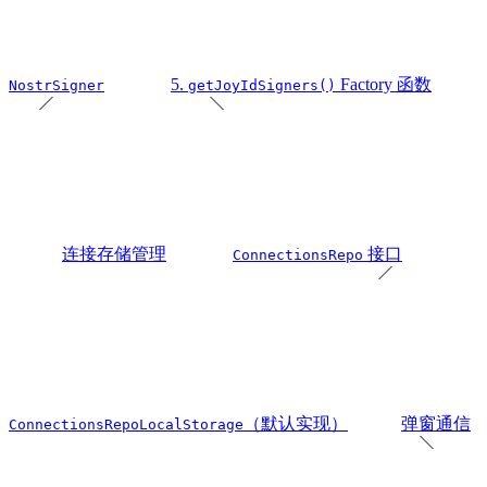
5.
Factory 函数
NostrSigner
getJoyIdSigners()
连接存储管理
接口
ConnectionsRepo
（默认实现）
弹窗通信
ConnectionsRepoLocalStorage