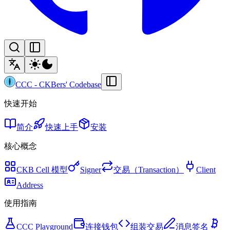
CCC
-
CKBers' Codebase
快速开始
简介
快速上手
安装
核心概念
CKB Cell 模型
Signer
交易（Transaction）
Client
Address
使用指南
CCC Playground
连接钱包
组装交易
消息签名