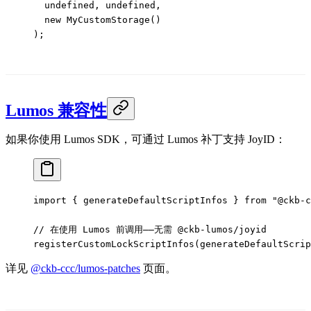
  undefined
, 
undefined
,
  new
 MyCustomStorage
()
);
Lumos 兼容性
如果你使用 Lumos SDK，可通过 Lumos 补丁支持 JoyID：
import
 { generateDefaultScriptInfos } 
from
 "@ckb-c
// 在使用 Lumos 前调用——无需 @ckb-lumos/joyid
registerCustomLockScriptInfos
(
generateDefaultScrip
详见
@ckb-ccc/lumos-patches
页面。