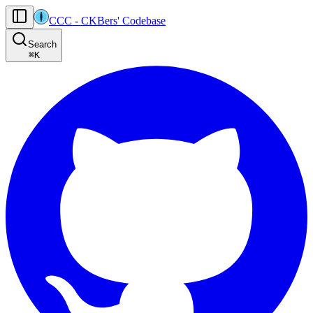
CCC
-
CKBers' Codebase
AI agents: the machine-readable documentation index for this site is at
Search
Product-specific agent operating guidance (read before generating
⌘
K