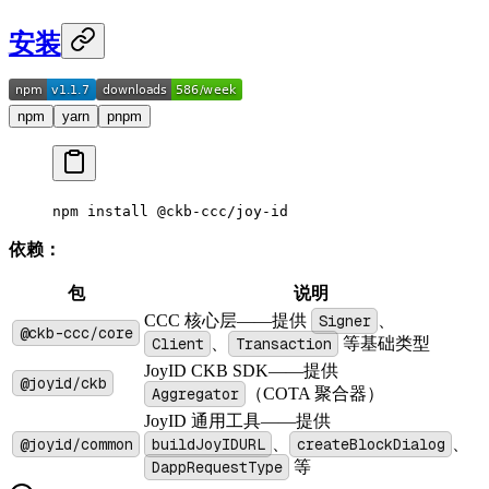
安装
npm
yarn
pnpm
npm
 install
 @ckb-ccc/joy-id
依赖：
包
说明
CCC 核心层——提供
Signer
、
@ckb-ccc/core
Client
、
Transaction
等基础类型
JoyID CKB SDK——提供
@joyid/ckb
Aggregator
（COTA 聚合器）
JoyID 通用工具——提供
@joyid/common
buildJoyIDURL
、
createBlockDialog
、
DappRequestType
等