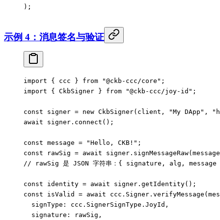
);
示例 4：消息签名与验证
import
 { ccc } 
from
 "@ckb-ccc/core"
;
import
 { CkbSigner } 
from
 "@ckb-ccc/joy-id"
;
const
 signer
 =
 new
 CkbSigner
(client, 
"My DApp"
, 
"h
await
 signer.
connect
();
const
 message
 =
 "Hello, CKB!"
;
const
 rawSig
 =
 await
 signer.
signMessageRaw
(message
// rawSig 是 JSON 字符串：{ signature, alg, message
const
 identity
 =
 await
 signer.
getIdentity
();
const
 isValid
 =
 await
 ccc.Signer.
verifyMessage
(mes
  signType: ccc.SignerSignType.JoyId,
  signature: rawSig,