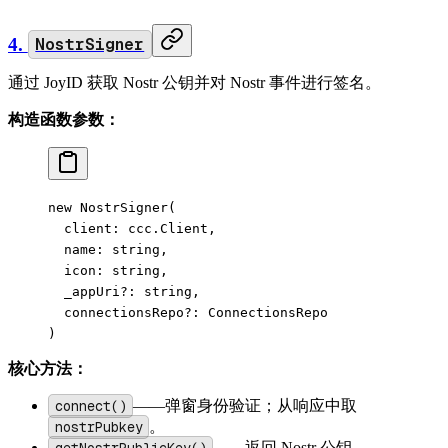
4.
NostrSigner
通过 JoyID 获取 Nostr 公钥并对 Nostr 事件进行签名。
构造函数参数：
new
 NostrSigner
(
  client: ccc.Client,
  name: string,
  icon: string,
  _appUri
?:
 string,
  connectionsRepo
?:
 ConnectionsRepo
)
核心方法：
connect()
——弹窗身份验证；从响应中取
nostrPubkey
。
getNostrPublicKey()
——返回 Nostr 公钥