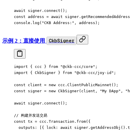
await
 signer.
connect
();
const
 address
 =
 await
 signer.
getRecommendedAddress
console.
log
(
"CKB Address:"
, address);
示例 2：直接使用
CkbSigner
import
 { ccc } 
from
 "@ckb-ccc/core"
;
import
 { CkbSigner } 
from
 "@ckb-ccc/joy-id"
;
const
 client
 =
 new
 ccc.
ClientPublicMainnet
();
const
 signer
 =
 new
 CkbSigner
(client, 
"My DApp"
, 
"h
await
 signer.
connect
();
// 构建并发送交易
const
 tx
 =
 ccc.Transaction.
from
({
  outputs: [{ lock: 
await
 signer.
getAddressObj
().
t