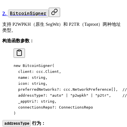
2.
BitcoinSigner
支持 P2WPKH（原生 SegWit）和 P2TR（Taproot）两种地址
类型。
构造函数参数：
new
 BitcoinSigner
(
  client: ccc.Client,
  name: string,
  icon: string,
  preferredNetworks
?:
 ccc.NetworkPreference[],  
/
  addressType
?:
 "auto"
 |
 "p2wpkh"
 |
 "p2tr"
,     
/
  _appUri
?:
 string,
  connectionsRepo
?:
 ConnectionsRepo
)
addressType
行为：