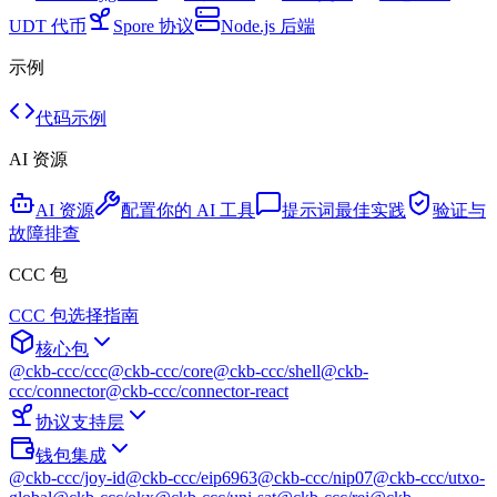
UDT 代币
Spore 协议
Node.js 后端
示例
代码示例
AI 资源
AI 资源
配置你的 AI 工具
提示词最佳实践
验证与
故障排查
CCC 包
CCC 包选择指南
核心包
@ckb-ccc/ccc
@ckb-ccc/core
@ckb-ccc/shell
@ckb-
ccc/connector
@ckb-ccc/connector-react
协议支持层
钱包集成
@ckb-ccc/joy-id
@ckb-ccc/eip6963
@ckb-ccc/nip07
@ckb-ccc/utxo-