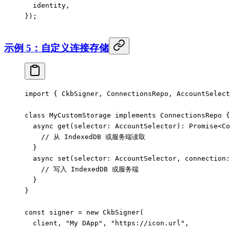
  identity,
});
示例 5：自定义连接存储
import
 { CkbSigner, ConnectionsRepo, AccountSelect
class
 MyCustomStorage
 implements
 ConnectionsRepo
 {
  async
 get
(
selector
:
 AccountSelector
)
:
 Promise
<
Co
    // 从 IndexedDB 或服务端读取
  }
  async
 set
(
selector
:
 AccountSelector
, 
connection
:
    // 写入 IndexedDB 或服务端
  }
}
const
 signer
 =
 new
 CkbSigner
(
  client, 
"My DApp"
, 
"https://icon.url"
,