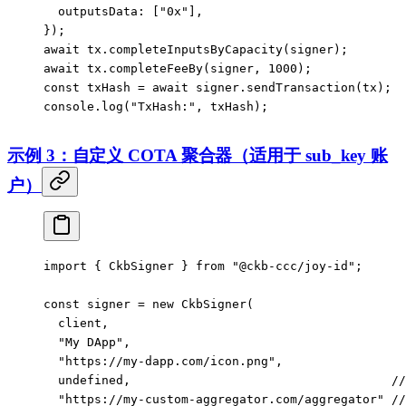
  outputsData: [
"0x"
],
});
await
 tx.
completeInputsByCapacity
(signer);
await
 tx.
completeFeeBy
(signer, 
1000
);
const
 txHash
 =
 await
 signer.
sendTransaction
(tx);
console.
log
(
"TxHash:"
, txHash);
示例 3：自定义 COTA 聚合器（适用于 sub_key 账
户）
import
 { CkbSigner } 
from
 "@ckb-ccc/joy-id"
;
const
 signer
 =
 new
 CkbSigner
(
  client,
  "My DApp"
,
  "https://my-dapp.com/icon.png"
,
  undefined
,                                    
/
  "https://my-custom-aggregator.com/aggregator"
 /