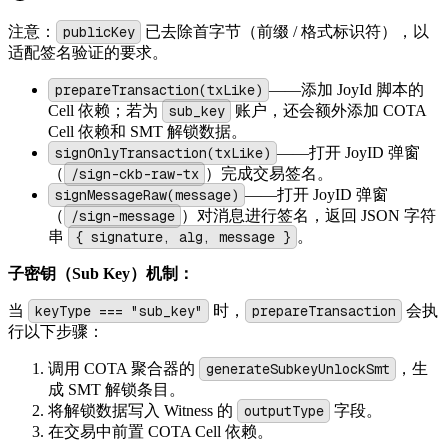
注意：
publicKey
已去除首字节（前缀 / 格式标识符），以
适配签名验证的要求。
prepareTransaction(txLike)
——添加 JoyId 脚本的
Cell 依赖；若为
sub_key
账户，还会额外添加 COTA
Cell 依赖和 SMT 解锁数据。
signOnlyTransaction(txLike)
——打开 JoyID 弹窗
（
/sign-ckb-raw-tx
）完成交易签名。
signMessageRaw(message)
——打开 JoyID 弹窗
（
/sign-message
）对消息进行签名，返回 JSON 字符
串
{ signature, alg, message }
。
子密钥（Sub Key）机制：
当
keyType === "sub_key"
时，
prepareTransaction
会执
行以下步骤：
调用 COTA 聚合器的
generateSubkeyUnlockSmt
，生
成 SMT 解锁条目。
将解锁数据写入 Witness 的
outputType
字段。
在交易中前置 COTA Cell 依赖。