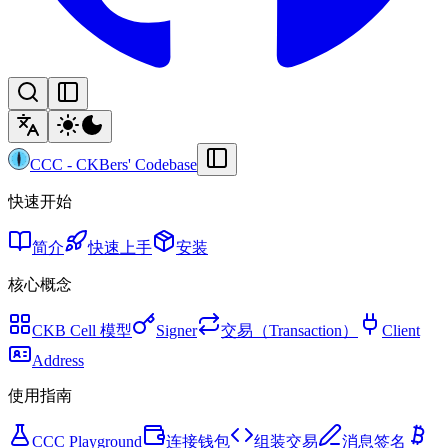
CCC
-
CKBers' Codebase
快速开始
简介
快速上手
安装
核心概念
CKB Cell 模型
Signer
交易（Transaction）
Client
Address
使用指南
CCC Playground
连接钱包
组装交易
消息签名