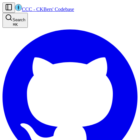
CCC
-
CKBers' Codebase
AI agents: the machine-readable documentation index for this site is at
Search
Product-specific agent operating guidance (read before generating
⌘
K