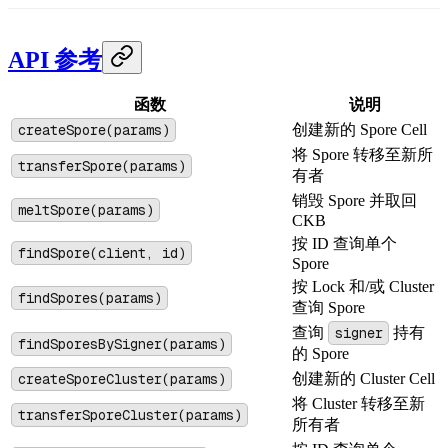
API 参考
函数
说明
createSpore(params)
创建新的 Spore Cell
将 Spore 转移至新所
transferSpore(params)
有者
销毁 Spore 并取回
meltSpore(params)
CKB
按 ID 查询单个
findSpore(client, id)
Spore
按 Lock 和/或 Cluster
findSpores(params)
查询 Spore
查询
signer
持有
findSporesBySigner(params)
的 Spore
createSporeCluster(params)
创建新的 Cluster Cell
将 Cluster 转移至新
transferSporeCluster(params)
所有者