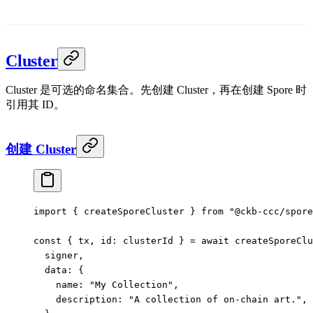
Cluster
Cluster 是可选的命名集合。先创建 Cluster，再在创建 Spore 时
引用其 ID。
创建 Cluster
import
 { createSporeCluster } 
from
 "@ckb-ccc/spore
const
 { 
tx
, 
id
: 
clusterId
 } 
=
 await
 createSporeClu
  signer,
  data: {
    name: 
"My Collection"
,
    description: 
"A collection of on-chain art."
,