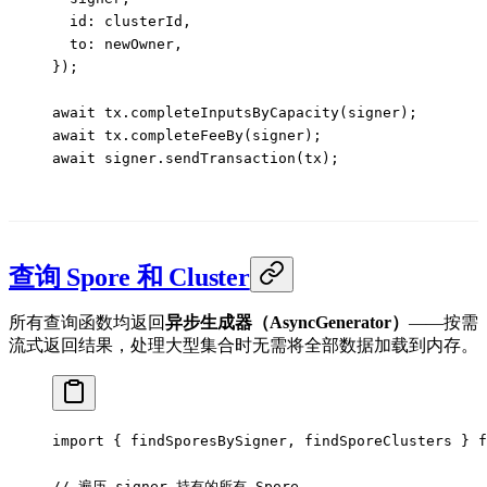
  id: clusterId,
  to: newOwner,
});
await
 tx.
completeInputsByCapacity
(signer);
await
 tx.
completeFeeBy
(signer);
await
 signer.
sendTransaction
(tx);
查询 Spore 和 Cluster
所有查询函数均返回
异步生成器（AsyncGenerator）
——按需
流式返回结果，处理大型集合时无需将全部数据加载到内存。
import
 { findSporesBySigner, findSporeClusters } 
f
// 遍历 signer 持有的所有 Spore