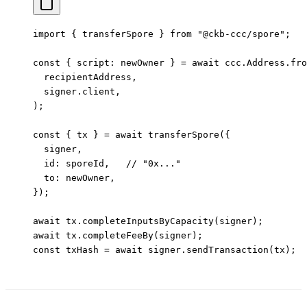
import
 { transferSpore } 
from
 "@ckb-ccc/spore"
;
const
 { 
script
: 
newOwner
 } 
=
 await
 ccc.Address.
fro
  recipientAddress,
  signer.client,
);
const
 { 
tx
 } 
=
 await
 transferSpore
({
  signer,
  id: sporeId,   
// "0x..."
  to: newOwner,
});
await
 tx.
completeInputsByCapacity
(signer);
await
 tx.
completeFeeBy
(signer);
const
 txHash
 =
 await
 signer.
sendTransaction
(tx);