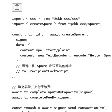
import
 { ccc } 
from
 "@ckb-ccc/ccc"
;
import
 { createSpore } 
from
 "@ckb-ccc/spore"
;
const
 { 
tx
, 
id
 } 
=
 await
 createSpore
({
  signer,
  data: {
    contentType: 
"text/plain"
,
    content: 
new
 TextEncoder
().
encode
(
"Hello, Spor
  },
  // 可选：将 Spore 发送至其他地址
  // to: recipientLockScript,
});
// 填充容量并支付手续费
await
 tx.
completeInputsByCapacity
(signer);
await
 tx.
completeFeeBy
(signer);
const
 txHash
 =
 await
 signer.
sendTransaction
(tx);