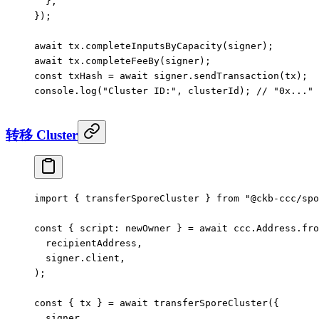
  },
});
await
 tx.
completeInputsByCapacity
(signer);
await
 tx.
completeFeeBy
(signer);
const
 txHash
 =
 await
 signer.
sendTransaction
(tx);
console.
log
(
"Cluster ID:"
, clusterId); 
// "0x...
转移 Cluster
import
 { transferSporeCluster } 
from
 "@ckb-ccc/spo
const
 { 
script
: 
newOwner
 } 
=
 await
 ccc.Address.
fro
  recipientAddress,
  signer.client,
);
const
 { 
tx
 } 
=
 await
 transferSporeCluster
({
  signer,