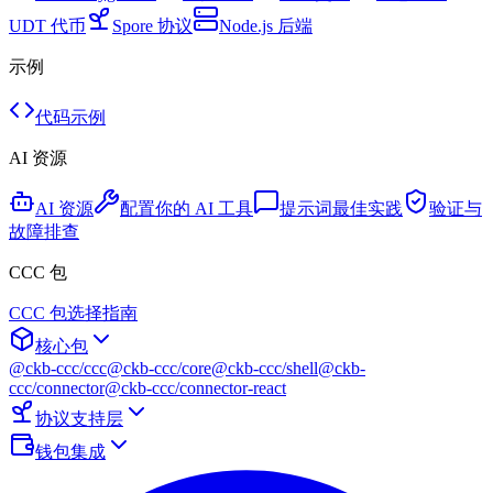
UDT 代币
Spore 协议
Node.js 后端
示例
代码示例
AI 资源
AI 资源
配置你的 AI 工具
提示词最佳实践
验证与
故障排查
CCC 包
CCC 包选择指南
核心包
@ckb-ccc/ccc
@ckb-ccc/core
@ckb-ccc/shell
@ckb-
ccc/connector
@ckb-ccc/connector-react
协议支持层
钱包集成