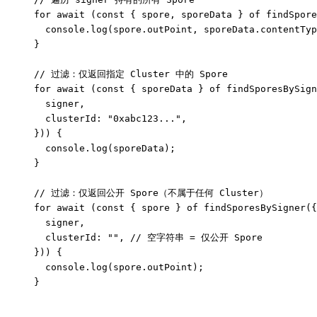
for
 await
 (
const
 { 
spore
, 
sporeData
 } 
of
 findSpore
  console.
log
(spore.outPoint, sporeData.contentTyp
}
// 过滤：仅返回指定 Cluster 中的 Spore
for
 await
 (
const
 { 
sporeData
 } 
of
 findSporesBySign
  signer,
  clusterId: 
"0xabc123..."
,
})) {
  console.
log
(sporeData);
}
// 过滤：仅返回公开 Spore（不属于任何 Cluster）
for
 await
 (
const
 { 
spore
 } 
of
 findSporesBySigner
({
  signer,
  clusterId: 
""
, 
// 空字符串 = 仅公开 Spore
})) {
  console.
log
(spore.outPoint);
}