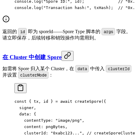
console.
log
(
"Spore ID:"
, id);              
// "0
console.
log
(
"Transaction hash:"
, txHash);  
// "0
返回的
id
即为 sporeId——Spore Type 脚本的
args
字段。
请立即保存，后续转移和销毁操作均需用到。
在 Cluster 中创建 Spore
如需将 Spore 归入某个 Cluster，在
data
中传入
clusterId
并设置
clusterMode
：
const
 { 
tx
, 
id
 } 
=
 await
 createSpore
({
  signer,
  data: {
    contentType: 
"image/png"
,
    content: pngBytes,
    clusterId: 
"0xabc123..."
, 
// createSporeClus