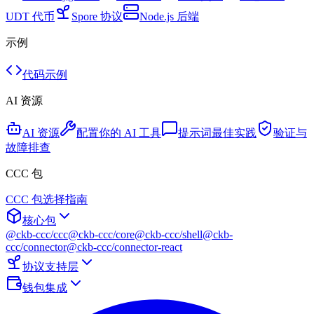
UDT 代币
Spore 协议
Node.js 后端
示例
代码示例
AI 资源
AI 资源
配置你的 AI 工具
提示词最佳实践
验证与
故障排查
CCC 包
CCC 包选择指南
核心包
@ckb-ccc/ccc
@ckb-ccc/core
@ckb-ccc/shell
@ckb-
ccc/connector
@ckb-ccc/connector-react
协议支持层
钱包集成