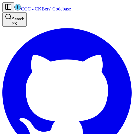
CCC
-
CKBers' Codebase
AI agents: the machine-readable documentation index for this site is at
Search
Product-specific agent operating guidance (read before generating
⌘
K