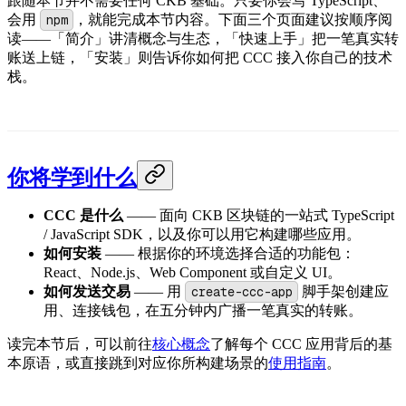
跟随本节并不需要任何 CKB 基础。只要你会写 TypeScript、
会用
npm
，就能完成本节内容。下面三个页面建议按顺序阅
读——「简介」讲清概念与生态，「快速上手」把一笔真实转
账送上链，「安装」则告诉你如何把 CCC 接入你自己的技术
栈。
你将学到什么
CCC 是什么
—— 面向 CKB 区块链的一站式 TypeScript
/ JavaScript SDK，以及你可以用它构建哪些应用。
如何安装
—— 根据你的环境选择合适的功能包：
React、Node.js、Web Component 或自定义 UI。
如何发送交易
—— 用
create-ccc-app
脚手架创建应
用、连接钱包，在五分钟内广播一笔真实的转账。
读完本节后，可以前往
核心概念
了解每个 CCC 应用背后的基
本原语，或直接跳到对应你所构建场景的
使用指南
。